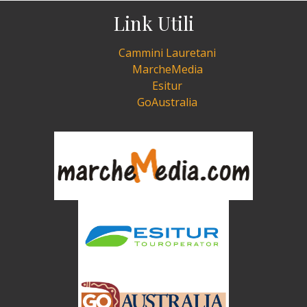
Link Utili
Cammini Lauretani
MarcheMedia
Esitur
GoAustralia