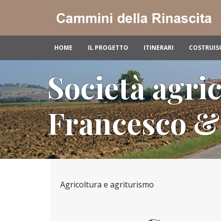
HOME
IL PROGETTO
ITINERARI
COSTRUIS
Società agric
Francesco &
Agricoltura e agriturismo