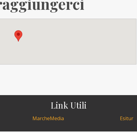
aggiungerci
Link Utili
MarcheMedia
Esitur