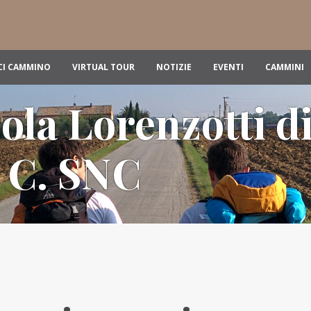
CI CAMMINO
VIRTUAL TOUR
NOTIZIE
EVENTI
CAMMINI
ola Lorenzotti d
 C. SNC