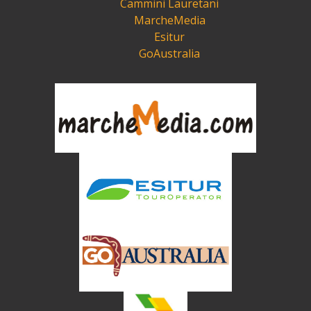
Cammini Lauretani
MarcheMedia
Esitur
GoAustralia