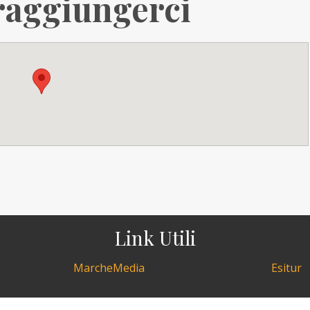
aggiungerci
Link Utili
MarcheMedia
Esitur